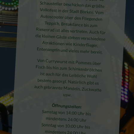
Entenangeln und vieles mehr bereit.
Von Currywurst mit Pommes über
Fisch bis hin zum Schinkenbrötchen
ist auch für das Leibliche Wohl
bestens gesorgt. Natürlich gibt es
auch gebrannte Mandeln, Zuckwatte
usw.
Öffnungszeiten:
Samstag von 14:00 Uhr bis
mindestens 24:00 Uhr
Sonntag von 10:00 Uhr bis
mindestens 24:00 Uhr