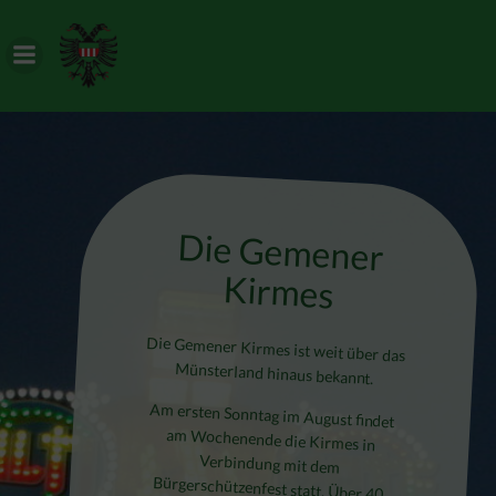
Zum
Inhalt
springen
Die Gemener
Kirmes
Die Gemener Kirmes ist weit über das
Münsterland hinaus bekannt.
Am ersten Sonntag im August findet
am Wochenende die Kirmes in
Verbindung mit dem
Bürgerschützenfest statt. Über 40
Schausteller beschicken das größte
Volksfest in der Stadt Borken. Vom
Autoscooter über den Fliegenden
Teppich, Breakdance bis zum
Riesenrad ist alles vertreten. Auch für
die kleinen Gäste stehen verschiedene
Atraktionen wie Kinderflieger,