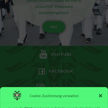
unsere Musiken haben wir hier in
einem PDF-Dokument
zusammengefasst:
PDF
YOUTUBE
FACEBOOK
INSTAGRAM
Cookie-Zustimmung verwalten
WHATSAPP